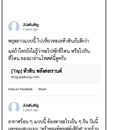
JiJaKuNg
3 years ago
หยุดยาวแบบนี้ ไปเที่ยวทะเลหัวหินกันดีกว่า
แต่ถ้าใครยังไม่รู้ว่าจะไปพักที่ไหน หรือไปกิน
ที่ไหน ลองมาอ่านโพสต์นี้ดูครับ
[Trip] หัวหิน หลังสงกรานต์
blog.jijakung.com
View on Facebook
·
Share
JiJaKuNg
3 years ago
อากาศร้อน ๆ แบบนี้ ต้องหาอะไรเย็น ๆ กิน วันนี้
เลยขอเสนอเมนู "ครัวซองท์ซอฟต์เสิร์ฟ" จากร้าน