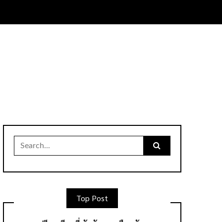
Search
for:
Top Post