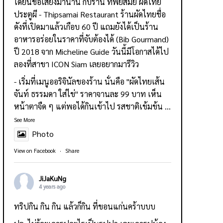
ได้ยินชื่อเสียงมานาน กับร้าน
ทิพย์สมัย ผัดไทย
ประตูผี - Thipsamai Restaurant
ร้านผัดไทยชื่อ
ดังที่เปิดมาแล้วเกือบ 60 ปี แถมยังได้เป็นร้าน
อาหารอร่อยในราคาที่จับต้องได้ (Bib Gourmand)
ปี 2018 จาก Micheline Guide วันนี้มีโอกาสได้ไป
ลองที่สาขา ICON Siam เลยอยากมารีวิว
- เริ่มที่เมนูออริจินัลของร้าน นั่นคือ "ผัดไทยเส้น
จันท์ ธรรมดา ใส่ไข่" ราคาจานละ 99 บาท เห็น
หน้าตาจืด ๆ แต่พอได้กินเข้าไป รสชาติเข้มข้น
...
See More
Photo
View on Facebook
·
Share
JiJaKuNg
4 years ago
ทริปกิน กิน กิน แล้วก็กิน ที่ขอนแก่นคร้าบบบ