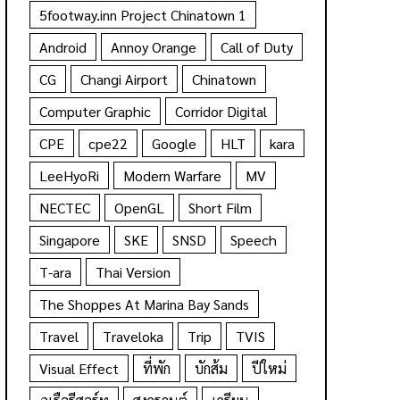
5footway.inn Project Chinatown 1
Android
Annoy Orange
Call of Duty
CG
Changi Airport
Chinatown
Computer Graphic
Corridor Digital
CPE
cpe22
Google
HLT
kara
LeeHyoRi
Modern Warfare
MV
NECTEC
OpenGL
Short Film
Singapore
SKE
SNSD
Speech
T-ara
Thai Version
The Shoppes At Marina Bay Sands
Travel
Traveloka
Trip
TVIS
Visual Effect
ที่พัก
บักส้ม
ปีใหม่