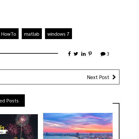
HowTo
matlab
windows 7
3
Next Post
ed Posts