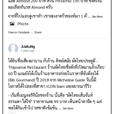
และ Almond 200 บาท ส่วน Pistachio 195 บาท ซึ่งครั้งนี้
ผมเลือกกินรส Almond ครับ
จากที่ไปแอบดูเขาทำ เขาจะเอาครัวซองท์มา 1 ตั
...
See More
Photo
View on Facebook
·
Share
JiJaKuNg
3 years ago
ได้ยินชื่อเสียงมานาน กับร้าน
ทิพย์สมัย ผัดไทยประตูผี -
Thipsamai Restaurant
ร้านผัดไทยชื่อดังที่เปิดมาแล้วเกือบ
60 ปี แถมยังได้เป็นร้านอาหารอร่อยในราคาที่จับต้องได้
(Bib Gourmand) ปี 2018 จาก Micheline Guide วันนี้มี
โอกาสได้ไปลองที่สาขา ICON Siam เลยอยากมารีวิว
- เริ่มที่เมนูออริจินัลของร้าน นั่นคือ "ผัดไทยเส้นจันท์
ธรรมดา ใส่ไข่" ราคาจานละ 99 บาท เห็นหน้าตาจืด ๆ แต่
พอได้กินเข้าไป รสชาติเข้มข้น
...
See More