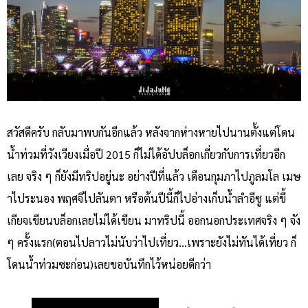
สวัสดีครับ กลับมาพบกันอีกแล้ว หลังจากห่างหายไปนานตั้งแต่โดน
น้ำท่วมที่วังเวียงเมื่อปี 2015 ก็ไม่ได้อัปบล็อกเกี่ยวกับการเที่ยวอีก
เลย จริง ๆ ก็ยังมีทริปอยู่นะ อย่างปีที่แล้ว เดือนกุมภาไปภูลมโล เมษ
าไประนอง พฤศจิไปลันตา หรือต้นปีนี้ก็ไปอ่างเก็บน้ำลำอีซู แต่ขี้
เกียจเขียนบล็อกเลยไม่ได้เขียน มาทริปนี้ ออกนอกประเทศจริง ๆ จัง
ๆ ครั้งแรก(ตอนไปลาวไม่นับว่าไปเที่ยว…เพราะยังไม่ทันได้เที่ยว ก็
โดนน้ำท่วมซะก่อน)เลยขอบันทึกไว้หน่อยดีกว่า