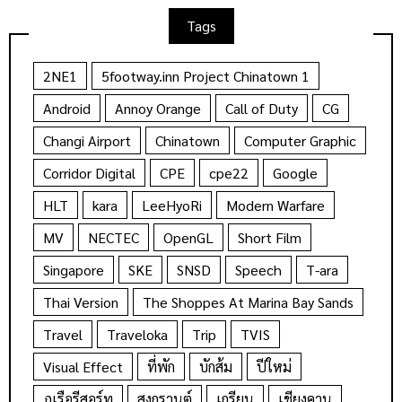
Tags
2NE1
5footway.inn Project Chinatown 1
Android
Annoy Orange
Call of Duty
CG
Changi Airport
Chinatown
Computer Graphic
Corridor Digital
CPE
cpe22
Google
HLT
kara
LeeHyoRi
Modern Warfare
MV
NECTEC
OpenGL
Short Film
Singapore
SKE
SNSD
Speech
T-ara
Thai Version
The Shoppes At Marina Bay Sands
Travel
Traveloka
Trip
TVIS
Visual Effect
ที่พัก
บักส้ม
ปีใหม่
ภูเรือรีสอร์ท
สงกรานต์
เกรียน
เชียงคาน