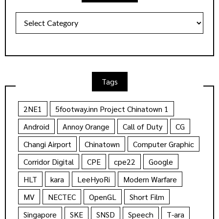
Categories
Tags
2NE1
5footway.inn Project Chinatown 1
Android
Annoy Orange
Call of Duty
CG
Changi Airport
Chinatown
Computer Graphic
Corridor Digital
CPE
cpe22
Google
HLT
kara
LeeHyoRi
Modern Warfare
MV
NECTEC
OpenGL
Short Film
Singapore
SKE
SNSD
Speech
T-ara