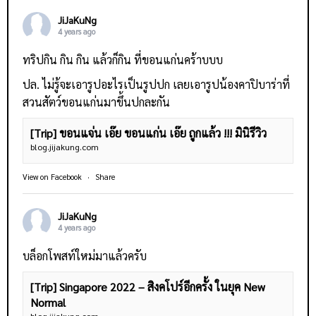
JiJaKuNg
4 years ago
ทริปกิน กิน กิน แล้วก็กิน ที่ขอนแก่นคร้าบบบ
ปล. ไม่รู้จะเอารูปอะไรเป็นรูปปก เลยเอารูปน้องคาปิบาร่าที่
สวนสัตว์ขอนแก่นมาขึ้นปกละกัน
[Trip] ขอนแจ่น เอ๊ย ขอนแก่น เอ๊ย ถูกแล้ว !!! มินิรีวิว
blog.jijakung.com
View on Facebook
·
Share
JiJaKuNg
4 years ago
บล็อกโพสท์ใหม่มาแล้วครับ
[Trip] Singapore 2022 – สิงคโปร์อีกครั้ง ในยุค New
Normal
blog.jijakung.com