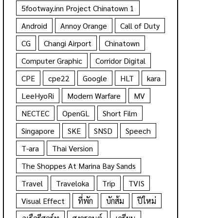
5footway.inn Project Chinatown 1
Android
Annoy Orange
Call of Duty
CG
Changi Airport
Chinatown
Computer Graphic
Corridor Digital
CPE
cpe22
Google
HLT
kara
LeeHyoRi
Modern Warfare
MV
NECTEC
OpenGL
Short Film
Singapore
SKE
SNSD
Speech
T-ara
Thai Version
The Shoppes At Marina Bay Sands
Travel
Traveloka
Trip
TVIS
Visual Effect
ที่พัก
บักส้ม
ปีใหม่