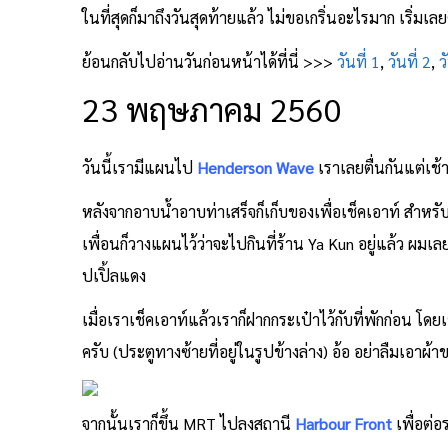
ในที่สุดก็มาถึงวันสุดท้ายแล้ว ไม่ขอเกริ่นอะไรมาก เริ่มเลย
ย้อนกลับไปอ่านวันก่อนหน้าได้ที่นี่ >>>
วันที่ 1
,
วันที่ 2
,
ว
23 พฤษภาคม 2560
วันนี้เรามีแผนไป
Henderson Wave
เราเลยตื่นกันแต่เช้
หลังจากอาบน้ำอาบท่าเสร็จก็เก็บของเพื่อเช็คเอาท์ สำหรับอ
เพื่อนก็วางแผนไว้ว่าจะไปกินที่ร้าน Ya Kun อยู่แล้ว ผมเลยไ
ปเปิ้ลแดง
เมื่อเราเช็คเอาท์แล้วเราก็ฝากกระเป๋าไว้กับที่พักก่อน โดย
ครับ (ประตูทางซ้ายที่อยู่ในรูปข้างล่าง) อ้อ อย่าลืมเอา
จากนั้นเราก็ขึ้น MRT ไปลงสถานี
Harbour Front
เพื่อต่อ