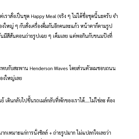
่เราสั่งเป็นชุด Happy Meal (จริง ๆ ไม่ได้ชื่อชุดนี้นะครับ จำ
ฟองใหญ่ ๆ กับสั่งเครื่องดื่มกันอีกคนละแก้ว หน้าตาก็ตามรูป
ันมีสีสันตอนถ่ายรูปเฉย ๆ เค็มเลย แต่พอกินกับขนมปังที่
ง ก็จะพบกับสะพาน Henderson Waves โดยส่วนตัวผมชอบถนน
เมืองใหญ่เลย
้ เดินกลับไปขึ้นรถเมล์กลับที่พักของเราได้….ไม่ใช่ละ ต้อง
ากเหมาะแก่การนั่งชิลล์ + ถ่ายรูปมาก ไม่แปลกใจเลยว่า