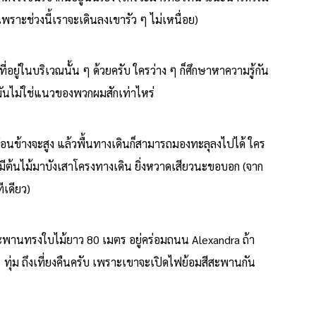
พราะช่วงนี้เราจะเดินลงเขารัว ๆ ไม่เหนื่อย)
ที่อยู่ในบริเวณนั้น ๆ ด้วยครับ ใครว่าง ๆ ก็ศึกษาหาความรู้กัน
 มันไม่ใช่แนวของพวกผมสักเท่าไหร่
่ค่อนข้างจะสูง แล้วพื้นทางเดินก็สามารถมองทะลุลงไปได้ ใคร
ค่อยมีต้นไม้มาบังเสาโครงทางเดิน ยิ่งหวาดเสียวนะขอบอก (จาก
ีเดียว)
พานทรงใบไม้ยาว 80 เมตร อยู่คร่อมถนน Alexandra ถ้า
่ม ถึงเที่ยงคืนครับ เพราะเขาจะเปิดไฟย้อมสีสะพานกัน