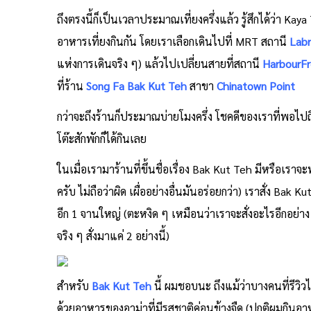
ถึงตรงนี้ก็เป็นเวลาประมาณเที่ยงครึ่งแล้ว รู้สึกได้ว่า K
อาหารเที่ยงกินกัน โดยเราเลือกเดินไปที่ MRT สถานี
Labr
แห่งการเดินจริง ๆ) แล้วไปเปลี่ยนสายที่สถานี
HarbourFr
ที่ร้าน
Song Fa Bak Kut Teh
สาขา
Chinatown Point
กว่าจะถึงร้านก็ประมาณบ่ายโมงครึ่ง โชคดีของเราที่พอไป
โต๊ะสักพักก็ได้กินเลย
ในเมื่อเรามาร้านที่ขึ้นชื่อเรื่อง Bak Kut Teh มีหรือเราจะ
ครับ ไม่ถือว่าผิด เผื่ออย่างอื่นมันอร่อยกว่า) เราสั่ง Bak
อีก 1 จานใหญ่ (ตะหงิด ๆ เหมือนว่าเราจะสั่งอะไรอีกอย่าง
จริง ๆ สั่งมาแค่ 2 อย่างนี้)
สำหรับ
Bak Kut Teh
นี้ ผมชอบนะ ถึงแม้ว่าบางคนที่รีวิว
ด้วยอาหารของอาม่าที่มีรสชาติค่อนข้างจืด (ปกติผมกินอ