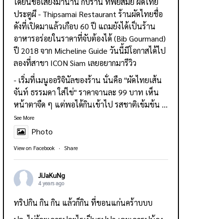
ได้ยินชื่อเสียงมานาน กับร้าน
ทิพย์สมัย ผัดไทย
ประตูผี - Thipsamai Restaurant
ร้านผัดไทยชื่อ
ดังที่เปิดมาแล้วเกือบ 60 ปี แถมยังได้เป็นร้าน
อาหารอร่อยในราคาที่จับต้องได้ (Bib Gourmand)
ปี 2018 จาก Micheline Guide วันนี้มีโอกาสได้ไป
ลองที่สาขา ICON Siam เลยอยากมารีวิว
- เริ่มที่เมนูออริจินัลของร้าน นั่นคือ "ผัดไทยเส้น
จันท์ ธรรมดา ใส่ไข่" ราคาจานละ 99 บาท เห็น
หน้าตาจืด ๆ แต่พอได้กินเข้าไป รสชาติเข้มข้น
...
See More
Photo
View on Facebook
·
Share
JiJaKuNg
4 years ago
ทริปกิน กิน กิน แล้วก็กิน ที่ขอนแก่นคร้าบบบ