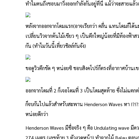
ทำไมคนถึงชอบมาวิ่งออกกำลังกันอยู่ที่นี่ แม้ว่าจะสายแล้วแต่
หลังจากออกจากโดมแรก(อาจเรียกว่า คลื่น แทนโดมก็ได้น
เปลี่ยนวิวจากต้นไม้เขียว ๆ เป็นตึกใหญ่น้อยที่มีท้องฟ้าสว
กัน (ทำไมวันนี้เที่ยวชิลล์กันจัง)
ขอดูวิวตึกชัด ๆ หน่อยซิ ชอบสิงคโปร์ก็ตรงที่อากาศบ้านเ
ออกจากโดมที่ 2 ก็เจอโดมที่ 3 เป็นโดมสุดท้าย ซึ่งไม่แ
ก็จบกันไปแล้วสำหรับสะพาน Henderson Waves หา !?!?! เดี
หน่อยดีกว่า
Henderson Waves มีชื่อจริง ๆ คือ Undulating wave มี
274 เมตร (เลขท้าย 3 ตัวงวดหน้า) ทำจากไม้ Balau ตอนกล