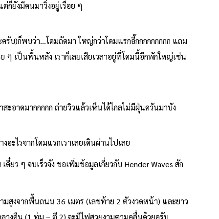
ก็ยังมีคนมาวิ่งอยู่เรื่อย ๆ
ะครับ)ก็พบว่า…โดมถัดมา ใหญ่กว่าโดมแรกอี๊กกกกกกกกก แถม
ย ๆ เป็นพื้นหลัง เราก็เลยเสียเวลาอยู่ที่โดมนี้อีกพักใหญ่เช่น
ขาสะอาดมากกกกก ถ่ายวิวแล้วเห็นได้ไกลไม่มีฝุ่นควันมาบัง
ตกต่างอะไรจากโดมแรกเราเลยเดินผ่านไปเลย
๋ยว ๆ จบเร็วจัง ขอเพิ่มข้อมูลเกี่ยวกับ Hender Waves สัก
ความสูงจากพื้นถนน 36 เมตร (เลขท้าย 2 ตัวงวดหน้า) และยาว
างคืน (1 ทุ่ม – ตี 2) จะมีไฟสวยงามตามคลื่นด้วยครับ