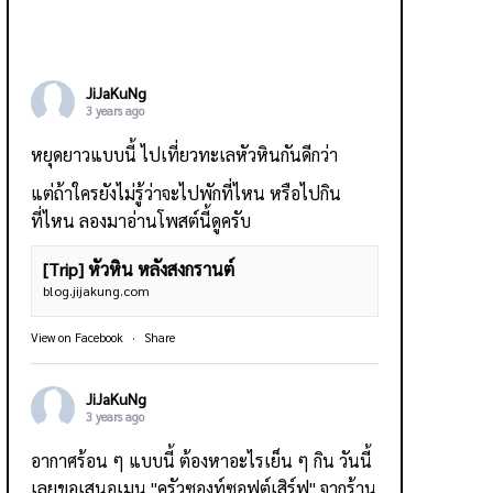
JiJaKuNg
3 years ago
หยุดยาวแบบนี้ ไปเที่ยวทะเลหัวหินกันดีกว่า
แต่ถ้าใครยังไม่รู้ว่าจะไปพักที่ไหน หรือไปกิน
ที่ไหน ลองมาอ่านโพสต์นี้ดูครับ
[Trip] หัวหิน หลังสงกรานต์
blog.jijakung.com
View on Facebook
·
Share
JiJaKuNg
3 years ago
อากาศร้อน ๆ แบบนี้ ต้องหาอะไรเย็น ๆ กิน วันนี้
เลยขอเสนอเมนู "ครัวซองท์ซอฟต์เสิร์ฟ" จากร้าน