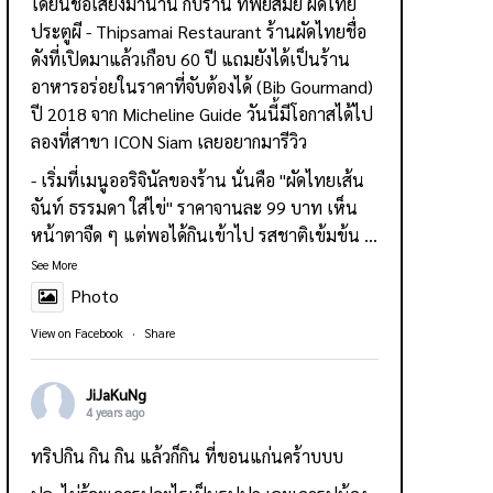
ได้ยินชื่อเสียงมานาน กับร้าน
ทิพย์สมัย ผัดไทย
ประตูผี - Thipsamai Restaurant
ร้านผัดไทยชื่อ
ดังที่เปิดมาแล้วเกือบ 60 ปี แถมยังได้เป็นร้าน
อาหารอร่อยในราคาที่จับต้องได้ (Bib Gourmand)
ปี 2018 จาก Micheline Guide วันนี้มีโอกาสได้ไป
ลองที่สาขา ICON Siam เลยอยากมารีวิว
- เริ่มที่เมนูออริจินัลของร้าน นั่นคือ "ผัดไทยเส้น
จันท์ ธรรมดา ใส่ไข่" ราคาจานละ 99 บาท เห็น
หน้าตาจืด ๆ แต่พอได้กินเข้าไป รสชาติเข้มข้น
...
See More
Photo
View on Facebook
·
Share
JiJaKuNg
4 years ago
ทริปกิน กิน กิน แล้วก็กิน ที่ขอนแก่นคร้าบบบ