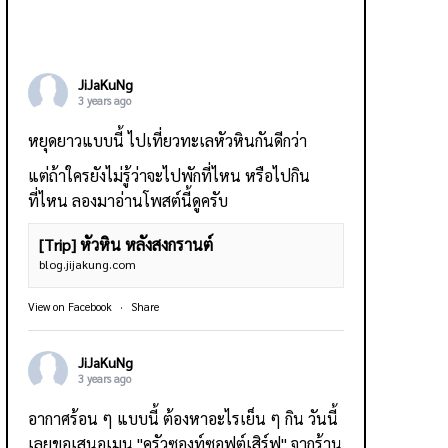
JiJaKuNg
3 years ago
หยุดยาวแบบนี้ ไปเที่ยวทะเลหัวหินกันดีกว่า
แต่ถ้าใครยังไม่รู้ว่าจะไปพักที่ไหน หรือไปกิน
ที่ไหน ลองมาอ่านโพสต์นี้ดูครับ
[Trip] หัวหิน หลังสงกรานต์
blog.jijakung.com
View on Facebook
·
Share
JiJaKuNg
3 years ago
อากาศร้อน ๆ แบบนี้ ต้องหาอะไรเย็น ๆ กิน วันนี้
เลยขอเสนอเมนู "ครัวซองท์ซอฟต์เสิร์ฟ" จากร้าน