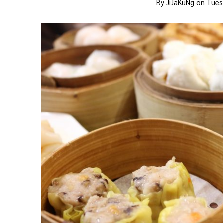
By
JiJaKuNg
on
Tues