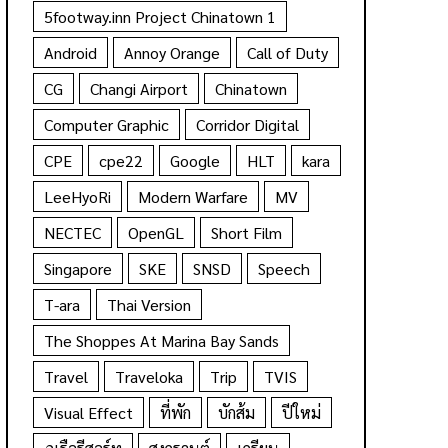
5footway.inn Project Chinatown 1
Android
Annoy Orange
Call of Duty
CG
Changi Airport
Chinatown
Computer Graphic
Corridor Digital
CPE
cpe22
Google
HLT
kara
LeeHyoRi
Modern Warfare
MV
NECTEC
OpenGL
Short Film
Singapore
SKE
SNSD
Speech
T-ara
Thai Version
The Shoppes At Marina Bay Sands
Travel
Traveloka
Trip
TVIS
Visual Effect
ที่พัก
บักส้ม
ปีใหม่