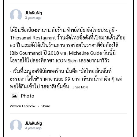
JiJaKuNg
3 years ago
ได้ยินชื่อเสียงมานาน กับร้าน
ทิพย์สมัย ผัดไทยประตูผี -
Thipsamai Restaurant
ร้านผัดไทยชื่อดังที่เปิดมาแล้วเกือบ
60 ปี แถมยังได้เป็นร้านอาหารอร่อยในราคาที่จับต้องได้
(Bib Gourmand) ปี 2018 จาก Micheline Guide วันนี้มี
โอกาสได้ไปลองที่สาขา ICON Siam เลยอยากมารีวิว
- เริ่มที่เมนูออริจินัลของร้าน นั่นคือ "ผัดไทยเส้นจันท์
ธรรมดา ใส่ไข่" ราคาจานละ 99 บาท เห็นหน้าตาจืด ๆ แต่
พอได้กินเข้าไป รสชาติเข้มข้น
...
See More
Photo
View on Facebook
·
Share
JiJaKuNg
4 years ago