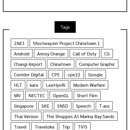
Tags
2NE1
5footway.inn Project Chinatown 1
Android
Annoy Orange
Call of Duty
CG
Changi Airport
Chinatown
Computer Graphic
Corridor Digital
CPE
cpe22
Google
HLT
kara
LeeHyoRi
Modern Warfare
MV
NECTEC
OpenGL
Short Film
Singapore
SKE
SNSD
Speech
T-ara
Thai Version
The Shoppes At Marina Bay Sands
Travel
Traveloka
Trip
TVIS