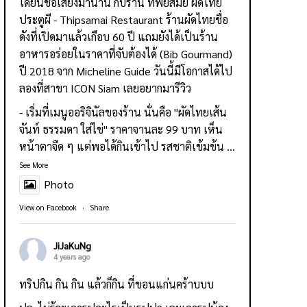
ได้ยินชื่อเสียงมานาน กับร้าน
ทิพย์สมัย ผัดไทย
ประตูผี - Thipsamai Restaurant
ร้านผัดไทยชื่อ
ดังที่เปิดมาแล้วเกือบ 60 ปี แถมยังได้เป็นร้าน
อาหารอร่อยในราคาที่จับต้องได้ (Bib Gourmand)
ปี 2018 จาก Micheline Guide วันนี้มีโอกาสได้ไป
ลองที่สาขา ICON Siam เลยอยากมารีวิว
- เริ่มที่เมนูออริจินัลของร้าน นั่นคือ "ผัดไทยเส้น
จันท์ ธรรมดา ใส่ไข่" ราคาจานละ 99 บาท เห็น
หน้าตาจืด ๆ แต่พอได้กินเข้าไป รสชาติเข้มข้น
...
See More
Photo
View on Facebook
·
Share
JiJaKuNg
4 years ago
ทริปกิน กิน กิน แล้วก็กิน ที่ขอนแก่นคร้าบบบ