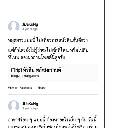
JiJaKuNg
3 years ago
หยุดยาวแบบนี้ ไปเที่ยวทะเลหัวหินกันดีกว่า
แต่ถ้าใครยังไม่รู้ว่าจะไปพักที่ไหน หรือไปกิน
ที่ไหน ลองมาอ่านโพสต์นี้ดูครับ
[Trip] หัวหิน หลังสงกรานต์
blog.jijakung.com
View on Facebook
·
Share
JiJaKuNg
3 years ago
อากาศร้อน ๆ แบบนี้ ต้องหาอะไรเย็น ๆ กิน วันนี้
เลยขอเสนอเมนู "ครัวซองท์ซอฟต์เสิร์ฟ" จากร้าน