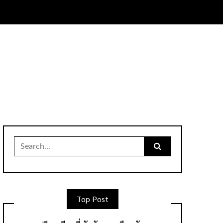
Search
for:
Top Post