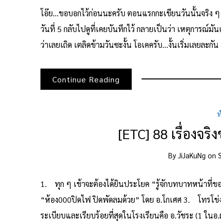
โอ๊ย…ขอบอกไว้ก่อนนะครับ ตอนแรกกะเขียนวันนั้นจริง ๆ แต่
วันที่ 5 กลับไปดูที่เคยบันทึกไว้ กลายเป็นว่า เหตุการณ์ม
ว่าเลยเถิด เตลิดข้ามวันซะงั้น โอเคครับ…งั้นเริ่มเลยละกัน
Continue Reading
ท
[ETC] 88 เรื่องจริ
By
JiJaKuNg
on
1. ทุก ๆ เช้าจะต้องได้ยินประโยค “รู้จักบทบาทหน้าที
“ห้อง000ปิดไฟ ปิดพัดลมด้วย” โดย อ.โกเศศ 3. โทรโข่
ระเบียบและเรียบร้อยที่สุดในโรงเรียนคือ อ.วัชระ (1 ใ