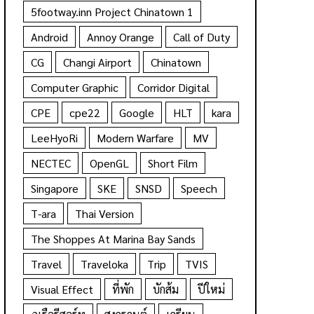
5footway.inn Project Chinatown 1
Android
Annoy Orange
Call of Duty
CG
Changi Airport
Chinatown
Computer Graphic
Corridor Digital
CPE
cpe22
Google
HLT
kara
LeeHyoRi
Modern Warfare
MV
NECTEC
OpenGL
Short Film
Singapore
SKE
SNSD
Speech
T-ara
Thai Version
The Shoppes At Marina Bay Sands
Travel
Traveloka
Trip
TVIS
Visual Effect
ที่พัก
บักส้ม
ปีใหม่